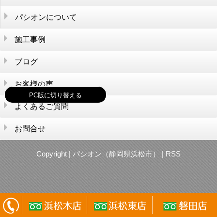
そもそも外構とは？
生活を便利に
パシオンについて
施工参考価格
まずはここから考えよう
会社情報
パシオンが選ばれるワケ
施工事例
外構のあれこれ
外構アイディア集
店舗紹介
スタッフ紹介
施工の流れ
大切なお金のこと
ブログ
お客様の声
PC版に切り替える
よくあるご質問
お問合せ
Copyright |
パシオン（静岡県浜松市）
|
RSS