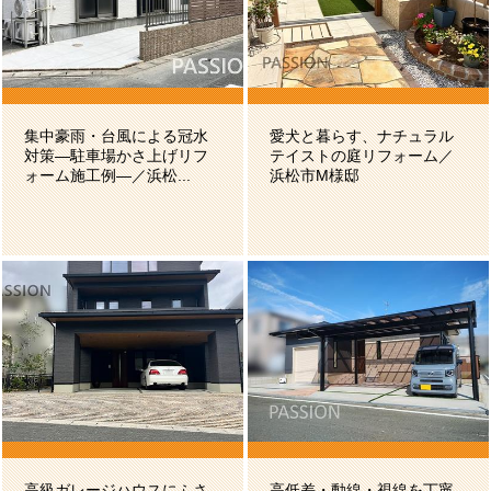
集中豪雨・台風による冠水
愛犬と暮らす、ナチュラル
対策―駐車場かさ上げリフ
テイストの庭リフォーム／
ォーム施工例―／浜松...
浜松市M様邸
高級ガレージハウスにふさ
高低差・動線・視線を丁寧