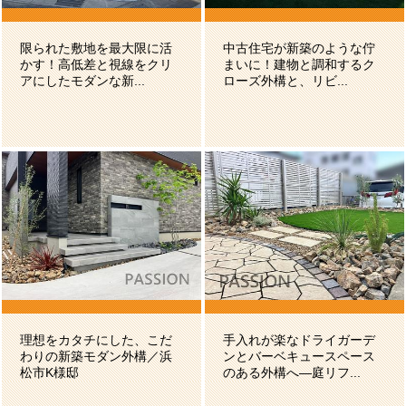
限られた敷地を最大限に活
中古住宅が新築のような佇
かす！高低差と視線をクリ
まいに！建物と調和するク
アにしたモダンな新...
ローズ外構と、リビ...
理想をカタチにした、こだ
手入れが楽なドライガーデ
わりの新築モダン外構／浜
ンとバーベキュースペース
松市K様邸
のある外構へ―庭リフ...