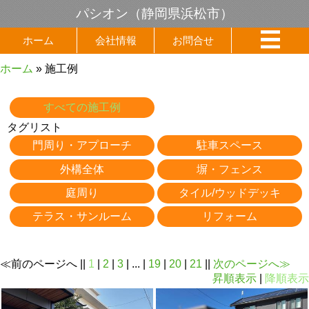
パシオン（静岡県浜松市）
ホーム
会社情報
お問合せ
ホーム
» 施工例
すべての施工例
タグリスト
門周り・アプローチ
駐車スペース
外構全体
塀・フェンス
庭周り
タイル/ウッドデッキ
テラス・サンルーム
リフォーム
≪前のページへ ||
1
|
2
|
3
| ... |
19
|
20
|
21
||
次のページへ≫
昇順表示
|
降順表示