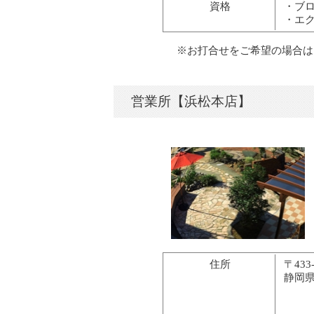
資格
・ブ
・エ
※お打合せをご希望の場合は
営業所【浜松本店】
住所
〒433-
静岡県