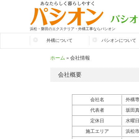
浜松・磐田のエクステリア・外構工事ならパシオン
外構について
パシオンについて
そもそも外構とは？
会社情報
ホーム
» 会社情報
生活を便利に
パシオンが選ばれるワ
会社概要
施工参考価格
店舗紹介
まずはここから考えよう
スタッフ紹介
会社名
外構
外構のあれこれ
代表者
坂田
外構アイディア集
定休日
水曜
施工の流れ
施工エリア
浜松
大切なお金のこと