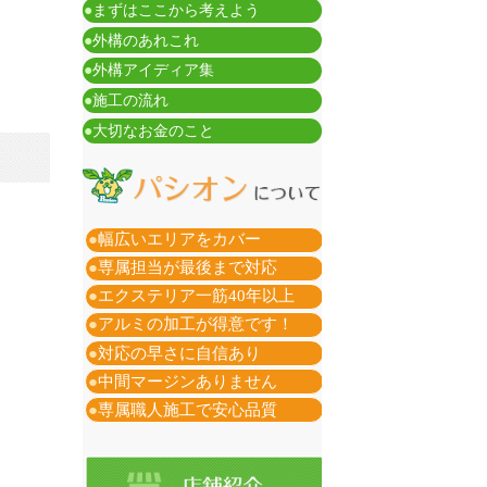
●
まずはここから考えよう
●
外構のあれこれ
●
外構アイディア集
●
施工の流れ
●
大切なお金のこと
●
幅広いエリアをカバー
●
専属担当が最後まで対応
●
エクステリア一筋40年以上
●
アルミの加工が得意です！
●
対応の早さに自信あり
●
中間マージンありません
●
専属職人施工で安心品質