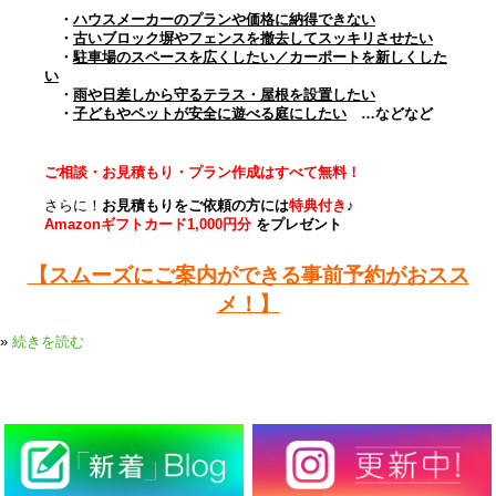
・
ハウスメーカーのプランや価格に納得できない
・
古いブロック塀やフェンスを撤去してスッキリさせたい
・
駐車場のスペースを広くしたい／カーポートを新しくした
い
・
雨や日差しから守るテラス・屋根を設置したい
・
子どもやペットが安全に遊べる庭にしたい
…などなど
ご相談・お見積もり・プラン作成はすべて無料！
さらに！
お見積もりをご依頼の方には
特典付き
♪
Amazonギフトカード1,000円分
をプレゼント
【スムーズにご案内ができる事前予約がおスス
メ！】
»
続きを読む