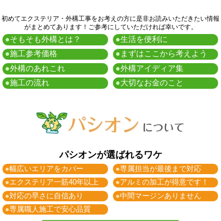
初めてエクステリア・外構工事をお考えの方に是非お読みいただきたい情報
がまとめてあります！ご参考にしていただければ幸いです。
●
そもそも外構とは？
●
生活を便利に
●
施工参考価格
●
まずはここから考えよう
●
外構のあれこれ
●
外構アイディア集
●
施工の流れ
●
大切なお金のこと
パシオンが選ばれるワケ
●
幅広いエリアをカバー
●
専属担当が最後まで対応
●
エクステリア一筋40年以上
●
アルミの加工が得意です！
●
対応の早さに自信あり
●
中間マージンありません
●
専属職人施工で安心品質