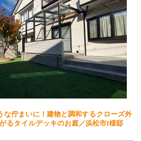
うな佇まいに！建物と調和するクローズ外
がるタイルデッキのお庭／浜松市I様邸