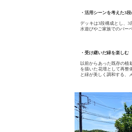
・活用シーンを考えた3段
デッキは3段構成とし、
水遊びやご家族でのバー
・受け継いだ緑を楽しむ
以前からあった既存の植
を描いた花壇として再整
と緑が美しく調和する、