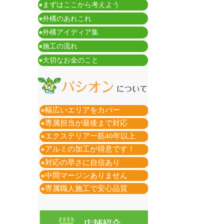
●
まずはここから考えよう
●
外構のあれこれ
●
外構アイディア集
●
施工の流れ
●
大切なお金のこと
●
幅広いエリアをカバー
●
専属担当が最後まで対応
●
エクステリア一筋40年以上
●
アルミの加工が得意です！
●
対応の早さに自信あり
●
中間マージンありません
●
専属職人施工で安心品質