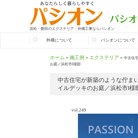
浜松・磐田のエクステリア・外構工事ならパシオン
外構について
パシオンについて
そもそも外構とは？
会社情報
ホーム
»
施工例
»
エクステリア
»
中古住
生活を便利に
パシオンが選ばれるワ
お庭／浜松市I様邸
施工参考価格
店舗紹介
中古住宅が新築のような佇ま
まずはここから考えよう
スタッフ紹介
イルデッキのお庭／浜松市I様
外構のあれこれ
vol.249
外構アイディア集
施工の流れ
大切なお金のこと