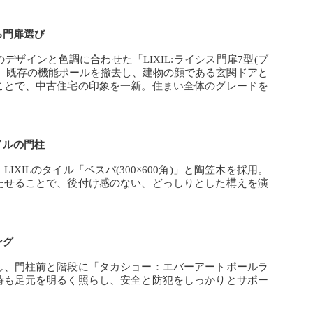
る門扉選び
デザインと色調に合わせた「LIXIL:ライシス門扉7型(ブ
た。既存の機能ポールを撤去し、建物の顔である玄関ドアと
ことで、中古住宅の印象を一新。住まい全体のグレードを
。
イルの門柱
IXILのタイル「ベスパ(300×600角)」と陶笠木を採用。
たせることで、後付け感のない、どっしりとした構えを演
ング
し、門柱前と階段に「タカショー：エバーアートポールラ
時も足元を明るく照らし、安全と防犯をしっかりとサポー