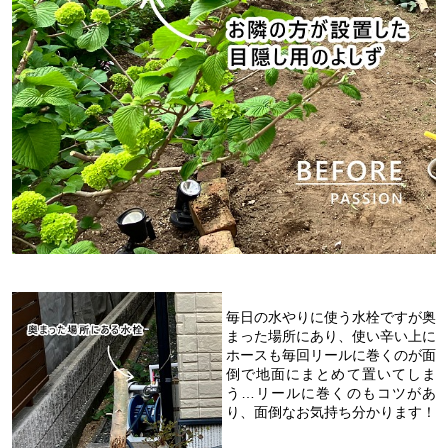
毎日の水やりに使う水栓ですが奥
まった場所にあり、使い辛い上に
ホースも毎回リールに巻くのが面
倒で地面にまとめて置いてしま
う…リールに巻くのもコツがあ
り、面倒なお気持ち分かります！