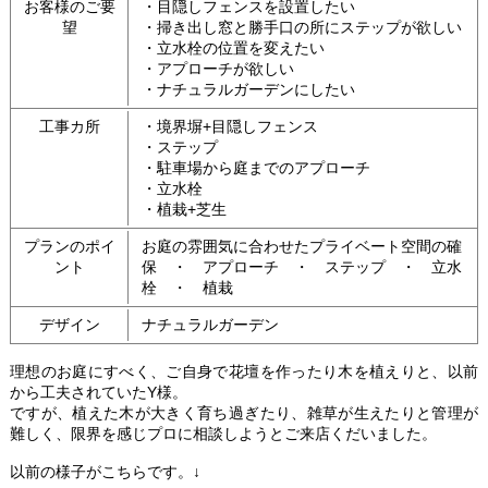
お客様のご要
・目隠しフェンスを設置したい
望
・掃き出し窓と勝手口の所にステップが欲しい
・立水栓の位置を変えたい
・アプローチが欲しい
・ナチュラルガーデンにしたい
工事カ所
・境界塀+目隠しフェンス
・ステップ
・駐車場から庭までのアプローチ
・立水栓
・植栽+芝生
プランのポイ
お庭の雰囲気に合わせたプライベート空間の確
ント
保 ・ アプローチ ・ ステップ ・ 立水
栓 ・ 植栽
デザイン
ナチュラルガーデン
理想のお庭にすべく、ご自身で花壇を作ったり木を植えりと、以前
から工夫されていたY様。
ですが、植えた木が大きく育ち過ぎたり、雑草が生えたりと管理が
難しく、限界を感じプロに相談しようとご来店くだいました。
以前の様子がこちらです。↓