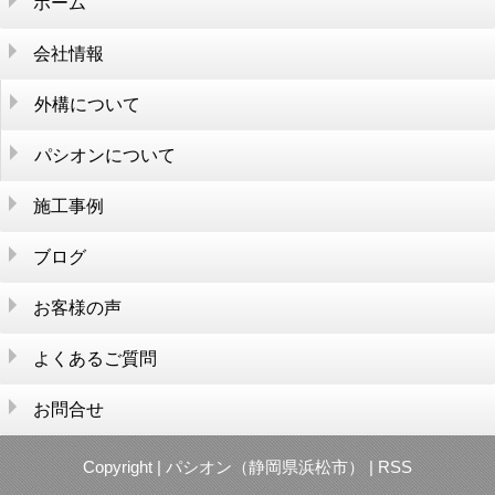
ホーム
会社情報
外構について
そもそも外構とは？
生活を便利に
パシオンについて
施工参考価格
まずはここから考えよう
会社情報
パシオンが選ばれるワケ
施工事例
外構のあれこれ
外構アイディア集
店舗紹介
スタッフ紹介
施工の流れ
大切なお金のこと
ブログ
お客様の声
よくあるご質問
お問合せ
Copyright |
パシオン（静岡県浜松市）
|
RSS