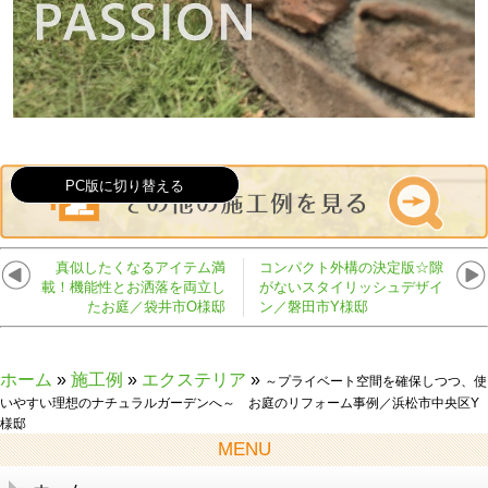
PC版に切り替える
真似したくなるアイテム満
コンパクト外構の決定版☆隙
載！機能性とお洒落を両立し
がないスタイリッシュデザイ
たお庭／袋井市O様邸
ン／磐田市Y様邸
ホーム
»
施工例
»
エクステリア
»
～プライベート空間を確保しつつ、使
いやすい理想のナチュラルガーデンへ～ お庭のリフォーム事例／浜松市中央区Y
様邸
MENU