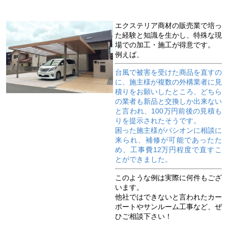
エクステリア商材の販売業で培っ
た経験と知識を生かし、特殊な現
場での加工・施工が得意です。
例えば、
台風で被害を受けた商品を直すの
に、施主様が複数の外構業者に見
積りをお願いしたところ、どちら
の業者も新品と交換しか出来ない
と言われ、100万円前後の見積も
りを提示されたそうです。
困った施主様がパシオンに相談に
来られ、補修が可能であったた
め、工事費12万円程度で直すこ
とができました。
このような例は実際に何件もござ
います。
他社ではできないと言われたカー
ポートやサンルーム工事など、ぜ
ひご相談下さい！