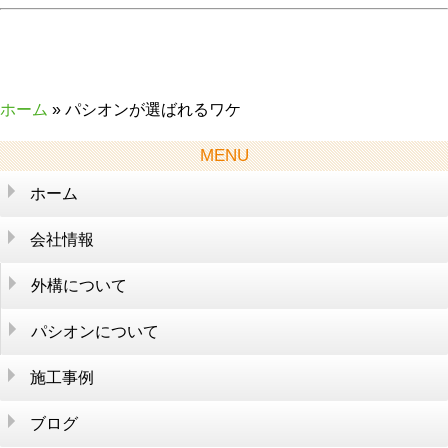
ホーム
» パシオンが選ばれるワケ
MENU
ホーム
会社情報
外構について
そもそも外構とは？
生活を便利に
パシオンについて
施工参考価格
まずはここから考えよう
会社情報
パシオンが選ばれるワケ
施工事例
外構のあれこれ
外構アイディア集
店舗紹介
スタッフ紹介
施工の流れ
大切なお金のこと
ブログ