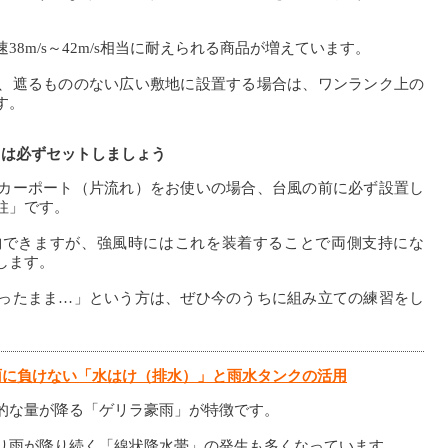
8m/s～42m/s相当に耐えられる商品が増えています。
、遮るもののない広い敷地に設置する場合は、ワンランク上の
す。
」は必ずセットしましょう
カーポート（片流れ）をお使いの場合、台風の前に必ず設置し
柱」です。
納できますが、強風時にはこれを装着することで両側支持にな
します。
ったまま…」という方は、ぜひ今のうちに組み立ての練習をし
雨に負けない「水はけ（排水）」と雨水タンクの活用
的な量が降る「ゲリラ豪雨」が特徴です。
り雨が降り続く「線状降水帯」の発生も多くなっています。