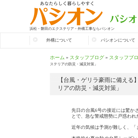
浜松・磐田のエクステリア・外構工事ならパシオン
外構について
パシオンについて
そもそも外構とは？
会社情報
ホーム
»
スタッフブログ
»
スタッフブ
生活を便利に
パシオンが選ばれるワ
ステリアの防災・減災対策」
施工参考価格
店舗紹介
【台風・ゲリラ豪雨に備える
まずはここから考えよう
スタッフ紹介
リアの防災・減災対策」
外構のあれこれ
先日の台風6号の接近には驚か
外構アイディア集
とで、急な警戒態勢に戸惑われ
施工の流れ
近年の気候は予測が難しく、「
大切なお金のこと