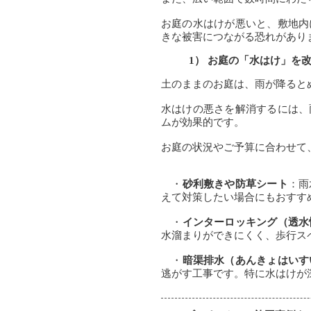
お庭の水はけが悪いと、敷地内
きな被害につながる恐れがあり
1） お庭の「水はけ」を
土のままのお庭は、雨が降ると
水はけの悪さを解消するには、
ムが効果的です。
お庭の状況やご予算に合わせて
・
砂利敷きや防草シート
：雨
えて対策したい場合にもおすす
・
インターロッキング（透水
水溜まりができにくく、歩行ス
・
暗渠排水（あんきょはいす
逃がす工事です。特に水はけが