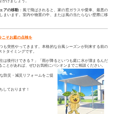
をかけましょう。
ェアの移動
：風で飛ばされると、家の窓ガラスや愛車、最悪の
しまいます。室内や物置の中、または風の当たらない壁際に移
今こそお庭の点検を
つも突然やってきます。本格的な台風シーズンが到来する前の
ストタイミングです。
柱は後付けできる？」「雨が降るといつも庭に水が溜まるんだ
ることがあれば、ぜひお気軽にパシオンまでご相談ください。
な防災・減災リフォームをご提
ちしております！