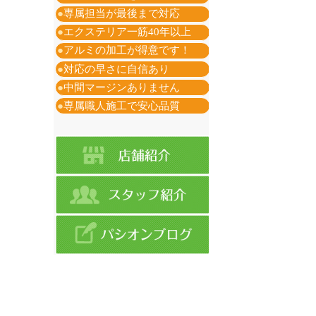
●
専属担当が最後まで対応
●
エクステリア一筋40年以上
●
アルミの加工が得意です！
●
対応の早さに自信あり
●
中間マージンありません
●
専属職人施工で安心品質