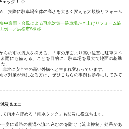
チェック！ ◇
め、実際に駐車場全体の高さを大きく変える大規模リフォーム
集中豪雨・台風による冠水対策―駐車場かさ上げリフォーム施
工例―／浜松市S様邸
からの雨水流入を抑える」「車の床面より高い位置に駐車スペ
・豪雨にも備える」ことを目的に、駐車場を最大で地面の基準
した。
、非常に安全性の高い外構へと生まれ変わっています。
雨水対策が気になる方は、ぜひこちらの事例も参考にしてみて
で減災＆エコ
して雨水を貯める「雨水タンク」も防災に役立ちます。
が一度に道路の側溝へ流れ込むのを防ぐ（流出抑制）効果があ