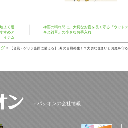
地よく過
梅雨の晴れ間に。大切なお庭を長く守る『ウッド
すすめア
キと雑草』の小さなお手入れ
イテム
ログ
»
【台風・ゲリラ豪雨に備える】6月の台風発生！？大切な住まいとお庭を守
» パシオンの会社情報