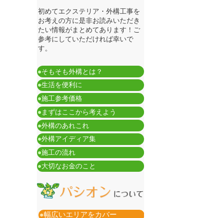
初めてエクステリア・外構工事を
お考えの方に是非お読みいただき
たい情報がまとめてあります！ご
参考にしていただければ幸いで
す。
●
そもそも外構とは？
●
生活を便利に
●
施工参考価格
●
まずはここから考えよう
●
外構のあれこれ
●
外構アイディア集
●
施工の流れ
●
大切なお金のこと
●
幅広いエリアをカバー