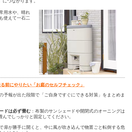
」につながります。
常用水や、晴れ
も使えて一石二
来る前にやりたい「お庭のセルフチェック」
の予報が出た段階で「ご自身ですぐにできる対策」をまとめま
ードは必ず畳む
：布製のサンシェードや開閉式のオーニングは
畳んでしっかりと固定してください。
で扉が勝手に開くと、中に風が吹き込んで物置ごと転倒する危