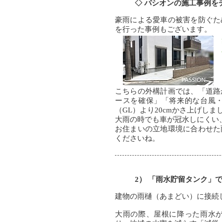
◇ パシオンの施工事例を
豪雨による愛車の被害を防ぐた
を行った事例もございます。
こちらの外構計画では、「道路
ースを確保」「将来的な台風
（GL）より20cmかさ上げしま
大雨の時でも車が冠水しにくい
お住まいの立地環境に合わせた
くださいね。
2） 「雨水貯留タンク」
建物の雨樋（あまどい）に接続
大雨の際、屋根に降った雨水