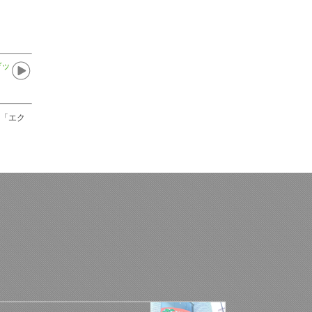
デッ
る「エク