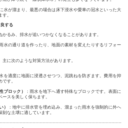
に水が溜まり、最悪の場合は床下浸水や愛車の冠水といった大
ます。
改良する
ぬかるみ、排水が追いつかなくなることがあります。
雨水の通り道を作ったり、地面の素材を変えたりするリフォー
、主に次のような対策方法があります。
水を適度に地面に浸透させつつ、泥跳ねを防ぎます。費用を抑
めです。
性ブロック）
：雨水を地下へ通す特殊なブロックです。表面に
ペースを美しく保ちます。
い）
：地中に排水管を埋め込み、溜まった雨水を強制的に外へ
深刻な土壌に適しています。