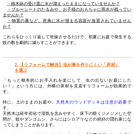
・植木鉢の受け皿に水が溜まったままになっていませんか？
・ブルーシートのたるみや、お子様のおもちゃに雨水が残ってい
ませんか？
・物置の裏など、死角に水が溜まる容器が放置されていません
か？
これらをひっくり返して乾燥させるだけで、初夏にお庭で発生する
蚊の数を劇的に減らすことができます。
2. 【リフォームで解決】虫が巣を作りにくい「床材」
を選ぶ
「もっと根本的にお手入れを楽にして、虫の出ないお庭にした
い！」という方には、外構の床材を見直すリフォームが効果的で
す。
特に、土のままのお庭や、
天然木のウッドデッキは注意が必要
で
す。
天然木は経年劣化で湿気を含みやすく、床下の暗くジメジメした空
間が、蚊やダンゴムシ、さらにはシロアリなどの絶好の隠れ家にな
ってしまうことがあります。