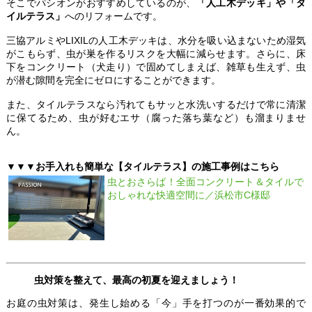
そこでパシオンがおすすめしているのが、
「人工木デッキ」や「タ
イルテラス」
へのリフォームです。
三協アルミやLIXILの人工木デッキは、水分を吸い込まないため湿気
がこもらず、虫が巣を作るリスクを大幅に減らせます。さらに、床
下をコンクリート（犬走り）で固めてしまえば、雑草も生えず、虫
が潜む隙間を完全にゼロにすることができます。
また、タイルテラスなら汚れてもサッと水洗いするだけで常に清潔
に保てるため、虫が好むエサ（腐った落ち葉など）も溜まりませ
ん。
▼▼▼お手入れも簡単な【タイルテラス】の施工事例はこちら
虫とおさらば！全面コンクリート＆タイルで
おしゃれな快適空間に／浜松市C様邸
虫対策を整えて、最高の初夏を迎えましょう！
お庭の虫対策は、発生し始める「今」手を打つのが一番効果的で