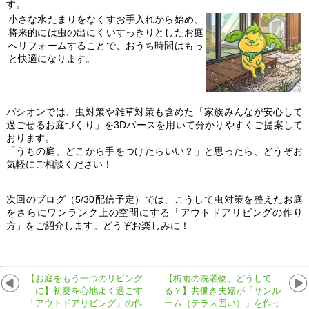
す。
小さな水たまりをなくすお手入れから始め、
将来的には虫の出にくいすっきりとしたお庭
へリフォームすることで、おうち時間はもっ
と快適になります。
パシオンでは、虫対策や雑草対策も含めた「家族みんなが安心して
過ごせるお庭づくり」を3Dパースを用いて分かりやすくご提案して
おります。
「うちの庭、どこから手をつけたらいい？」と思ったら、どうぞお
気軽にご相談ください！
次回のブログ（5/30配信予定）では、こうして虫対策を整えたお庭
をさらにワンランク上の空間にする「アウトドアリビングの作り
方」をご紹介します。どうぞお楽しみに！
【お庭をもう一つのリビング
【梅雨の洗濯物、どうして
に】初夏を心地よく過ごす
る？】共働き夫婦が「サンル
「アウトドアリビング」の作
ーム（テラス囲い）」を作っ