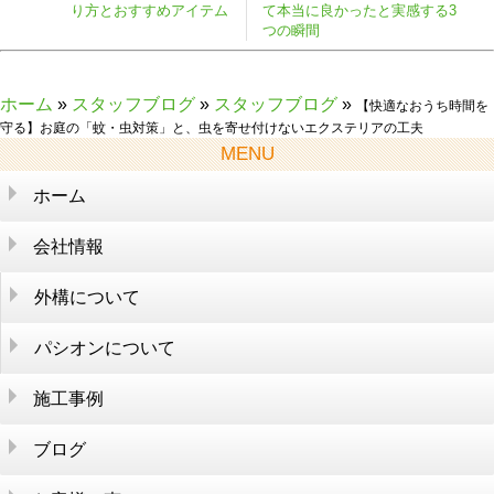
り方とおすすめアイテム
て本当に良かったと実感する3
つの瞬間
ホーム
»
スタッフブログ
»
スタッフブログ
»
【快適なおうち時間を
守る】お庭の「蚊・虫対策」と、虫を寄せ付けないエクステリアの工夫
MENU
ホーム
会社情報
外構について
そもそも外構とは？
生活を便利に
パシオンについて
施工参考価格
まずはここから考えよう
会社情報
パシオンが選ばれるワケ
施工事例
外構のあれこれ
外構アイディア集
店舗紹介
スタッフ紹介
施工の流れ
大切なお金のこと
ブログ