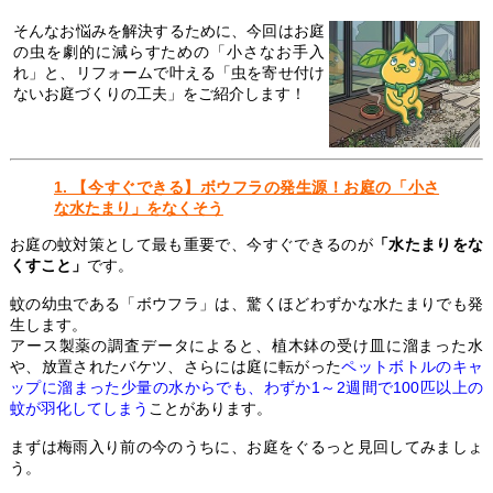
そんなお悩みを解決するために、今回はお庭
の虫を劇的に減らすための「小さなお手入
れ」と、リフォームで叶える「虫を寄せ付け
ないお庭づくりの工夫」をご紹介します！
1. 【今すぐできる】ボウフラの発生源！お庭の「小さ
な水たまり」をなくそう
お庭の蚊対策として最も重要で、今すぐできるのが
「水たまりをな
くすこと」
です。
蚊の幼虫である「ボウフラ」は、驚くほどわずかな水たまりでも発
生します。
アース製薬の調査データによると、植木鉢の受け皿に溜まった水
や、放置されたバケツ、さらには庭に転がった
ペットボトルのキャ
ップに溜まった少量の水からでも、わずか1～2週間で100匹以上の
蚊が羽化してしまう
ことがあります。
まずは梅雨入り前の今のうちに、お庭をぐるっと見回してみましょ
う。