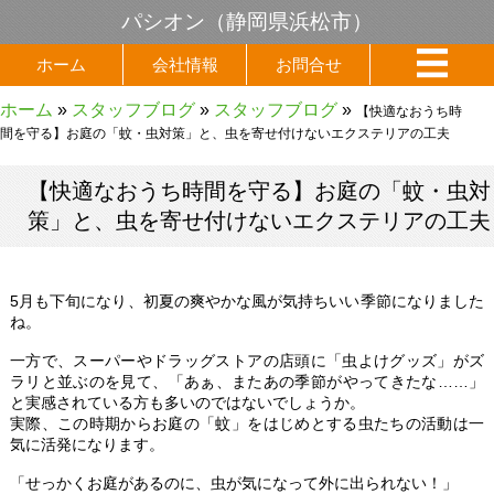
パシオン（静岡県浜松市）
ホーム
会社情報
お問合せ
ホーム
»
スタッフブログ
»
スタッフブログ
»
【快適なおうち時
間を守る】お庭の「蚊・虫対策」と、虫を寄せ付けないエクステリアの工夫
【快適なおうち時間を守る】お庭の「蚊・虫対
策」と、虫を寄せ付けないエクステリアの工夫
5月も下旬になり、初夏の爽やかな風が気持ちいい季節になりました
ね。
一方で、スーパーやドラッグストアの店頭に「虫よけグッズ」がズ
ラリと並ぶのを見て、「あぁ、またあの季節がやってきたな……」
と実感されている方も多いのではないでしょうか。
実際、この時期からお庭の「蚊」をはじめとする虫たちの活動は一
気に活発になります。
「せっかくお庭があるのに、虫が気になって外に出られない！」