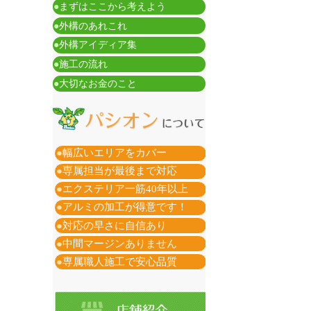
●
まずはここから考えよう
●
外構のあれこれ
●
外構アイディア集
●
施工の流れ
●
大切なお金のこと
●
幅広いエリアをカバー
●
専属担当が最後まで対応
●
エクステリア一筋40年以上
●
アルミの加工が得意です！
●
対応の早さに自信あり
●
中間マージンありません
●
専属職人施工で安心品質