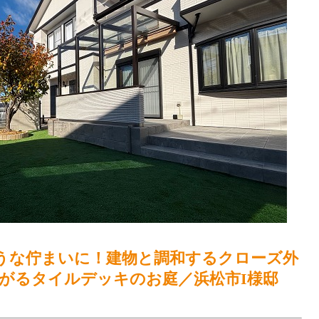
うな佇まいに！建物と調和するクローズ外
がるタイルデッキのお庭／浜松市I様邸