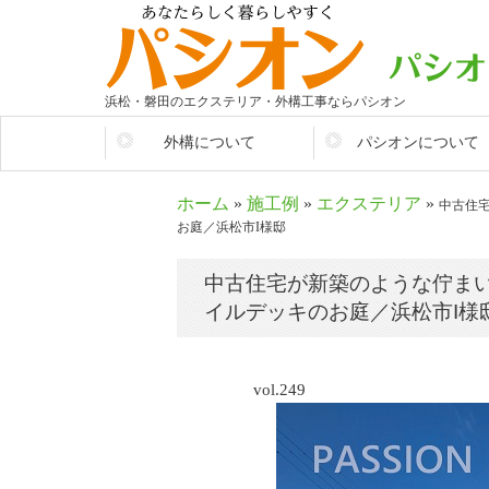
浜松・磐田のエクステリア・外構工事ならパシオン
外構について
パシオンについて
そもそも外構とは？
会社情報
ホーム
»
施工例
»
エクステリア
»
中古住
生活を便利に
パシオンが選ばれるワ
お庭／浜松市I様邸
施工参考価格
店舗紹介
中古住宅が新築のような佇ま
まずはここから考えよう
スタッフ紹介
イルデッキのお庭／浜松市I様
外構のあれこれ
vol.249
外構アイディア集
施工の流れ
大切なお金のこと