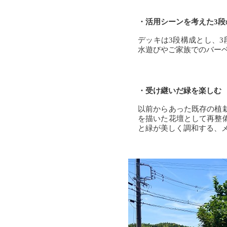
・活用シーンを考えた3段
デッキは3段構成とし、
水遊びやご家族でのバー
・受け継いだ緑を楽しむ
以前からあった既存の植
を描いた花壇として再整
と緑が美しく調和する、