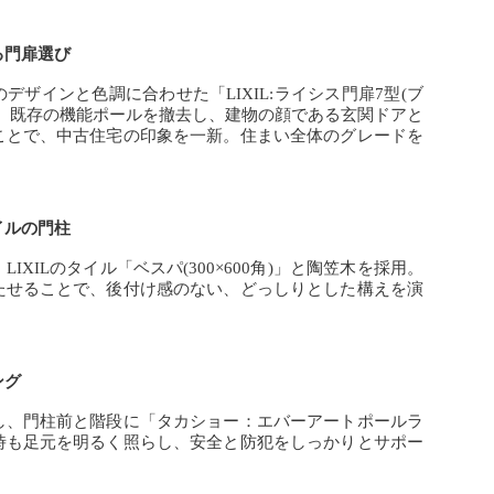
る門扉選び
デザインと色調に合わせた「LIXIL:ライシス門扉7型(ブ
た。既存の機能ポールを撤去し、建物の顔である玄関ドアと
ことで、中古住宅の印象を一新。住まい全体のグレードを
。
イルの門柱
IXILのタイル「ベスパ(300×600角)」と陶笠木を採用。
たせることで、後付け感のない、どっしりとした構えを演
ング
し、門柱前と階段に「タカショー：エバーアートポールラ
時も足元を明るく照らし、安全と防犯をしっかりとサポー